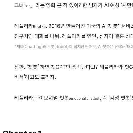
그녀
」라는 영화 본 적 있어? 한 남자가 AI 여성 ‘
Her
레플리카
. 2016년 만들어진 미국의 AI 챗봇* 
Replika
친구처럼 대화를 나눠. 레플리카를 연인, 심지어 결혼 상
*채팅(Chatting)과 로봇(Robot)이 합쳐진 단어로, AI 챗봇은 유저와 '
잠깐. ‘챗봇’ 하면 챗GPT만 생각난다고? 레플리카와 챗G
비서’라고도 불리지.
레플리카는 이모셔널 챗봇
, 즉 ‘감성 챗
emotional chatbot