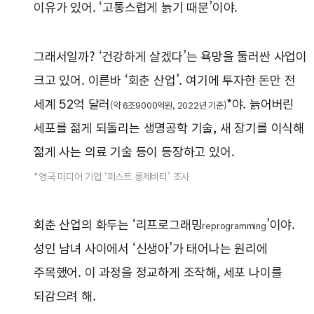
이유가 있어. ‘고통스럽게 늙기 때문’이야.
그래서일까? ‘건강하게 살겠다’는 욕망을 둘러싼 사업이
크고 있어. 이른바 ‘회춘 산업’. 여기에 투자한 돈만 전
세계 52억 달러
*야. 늙어버린
(약 6조9000억원, 2022년 기준)
세포를 젊게 되돌리는 생명공학 기술, 새 장기를 이식해
젊게 사는 의료 기술 등이 등장하고 있어.
*영국 미디어 기업 ‘퍼스트 롱제비티’ 조사
회춘 산업의 화두는 ‘리프로그래밍
’이야.
reprogramming
성인 남녀 사이에서 ‘신생아’가 태어나는 원리에
주목했어. 이 과정을 정교하게 조작해, 세포 나이를
되감으려 해.