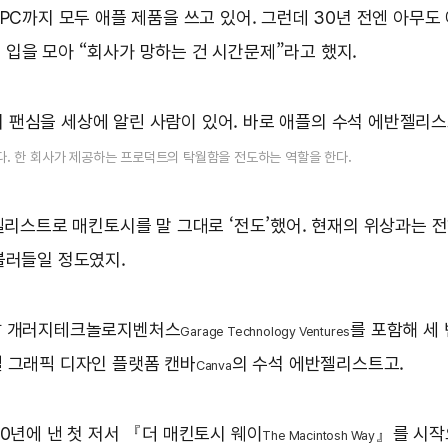
PC까지 모두 애플 제품을 쓰고 있어. 그런데 30년 전엔 아무
입을 모아 “회사가 망하는 건 시간문제”라고 했지.
의 팬심을 세상에 알린 사람이 있어. 바로 애플의 수석 에반젤리
다. 한 회사가 제공하는 프로덕트의 탁월함을 전도하는 역할을 한다.
젤리스트로 매킨토시를 말 그대로 ‘전도’했어. 현재의 위상과는 
불러들일 정도였지.
피탈 개러지테크놀로지벤처스
를 포함해 세
Garage Technology Ventures
 그래픽 디자인 플랫폼 캔바
의 수석 에반젤리스트고.
Canva
0년에 낸 첫 저서 『더 매킨토시 웨이
』를 시작
The Macintosh Way