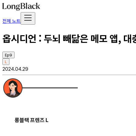
전체 노트
옵시디언 : 두뇌 빼닮은 메모 앱, 
Ep9
L
2024.04.29
롱블랙 프렌즈 L