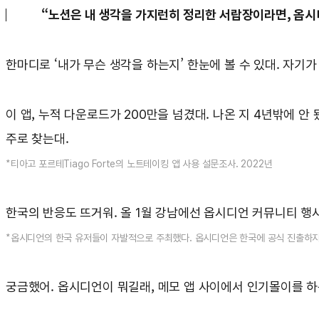
“노션은 내 생각을 가지런히 정리한 서랍장이라면, 옵시디
한마디로 ‘내가 무슨 생각을 하는지’ 한눈에 볼 수 있대. 자기가
이 앱, 누적 다운로드가 200만을 넘겼대. 나온 지 4년밖에 안 
주로 찾는대.
*티아고 포르테Tiago Forte의 노트테이킹 앱 사용 설문조사. 2022년
한국의 반응도 뜨거워. 올 1월 강남에선 옵시디언 커뮤니티 행
*옵시디언의 한국 유저들이 자발적으로 주최했다. 옵시디언은 한국에 공식 진출하지
궁금했어. 옵시디언이 뭐길래, 메모 앱 사이에서 인기몰이를 하