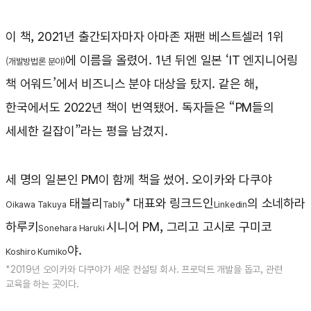
이 책, 2021년 출간되자마자 아마존 재팬 베스트셀러 1위
에 이름을 올렸어. 1년 뒤엔 일본 ‘IT 엔지니어링
(개발방법론 분야)
책 어워드’에서 비즈니스 분야 대상을 탔지. 같은 해,
한국에서도 2022년 책이 번역됐어. 독자들은 “PM들의
세세한 길잡이”라는 평을 남겼지.
세 명의 일본인 PM이 함께 책을 썼어. 오이카와 다쿠야
태블리
* 대표와 링크드인
의 소네하라
Oikawa Takuya
Tably
Linkedin
하루키
시니어 PM, 그리고 고시로 구미코
Sonehara Haruki
야.
Koshiro Kumiko
*2019년 오이카와 다쿠야가 세운 컨설팅 회사. 프로덕트 개발을 돕고, 관련
교육을 하는 곳이다.