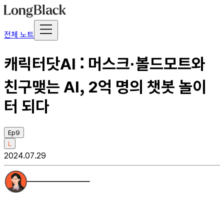
전체 노트
캐릭터닷AI : 머스크·볼드모트와
친구맺는 AI, 2억 명의 챗봇 놀이
터 되다
Ep9
L
2024.07.29