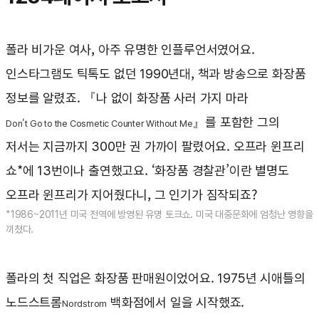
폴라 비가운 여사, 아주 유명한 인플루언서였어요.
인스타그램도 틱톡도 없던 1990년대, 책과 방송으로 화장품
정보를 알렸죠. 『나 없이 화장품 사러 가지 마라
』를 포함한 그의
Don't Go to the Cosmetic Counter Without Me
저서는 지금까지 300만 권 가까이 팔렸어요. 오프라 윈프리
쇼*에 13번이나 출연했고요. ‘화장품 경찰관’이란 별명도
오프라 윈프리가 지어줬다니, 그 인기가 짐작되죠?
*1986~2011년 미국 전역에 방영된 유명 토크쇼. 미국 대중문화에 엄청난 영향을
끼쳤다.
폴라의 첫 직업은 화장품 판매원이었어요. 1975년 시애틀의
노드스트롬
백화점에서 일을 시작했죠.
Nordstrom