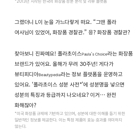
*2013년 시작된 한국의 화장품 성분 분석 및 리뷰 플랫폼
그랬더니 L이 눈을 가느다랗게 떠요. “그땐 폴라
여사님이 있었어, 화장품 경찰관.” 응? 화장품 경찰관?
찾아보니 진짜예요! 폴라초이스
라는 화장품
Paula's Choice
브랜드가 있어요. 올해가 무려 30주년! 게다가
뷰티피디아
라는 정보 플랫폼을 운영하고
Beautypedia
있어요. ‘폴라초이스 성분 사전*’에 성분명을 넣으면
성분의 특징과 등급까지 나오네요? 이거… 완전
화해잖아?
*미국 화장품 규제에 기반하고 있으며, 성분에 대한 이해를 돕기 위한
일반적인 정보를 제공한다. 이는 특정 제품의 효능·효과를 의미하지
않는다.