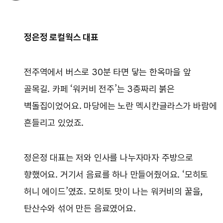
정은정 로컬웍스 대표
전주역에서 버스로 30분 타면 닿는 한옥마을 앞
골목길. 카페 ‘워커비 전주’는 3층짜리 붉은
벽돌집이었어요. 마당에는 노란 멕시칸글라스가 바람에
흔들리고 있었죠.
정은정 대표는 저와 인사를 나누자마자 주방으로
향했어요. 거기서 음료를 하나 만들어줬어요. ‘모히토
허니 에이드’였죠. 모히토 맛이 나는 워커비의 꿀을,
탄산수와 섞어 만든 음료였어요.