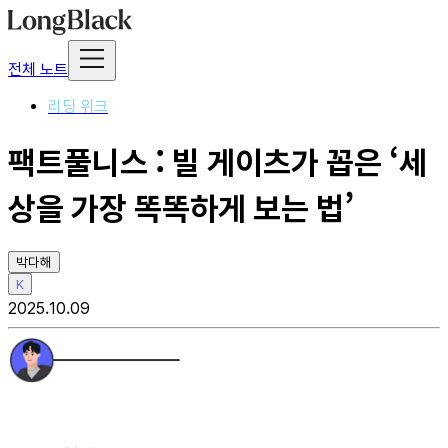
전체 노트
리딩 위크
팩트풀니스 : 빌 게이츠가 꼽은 ‘세
상을 가장 똑똑하게 보는 법’
박다해
K
2025.10.09