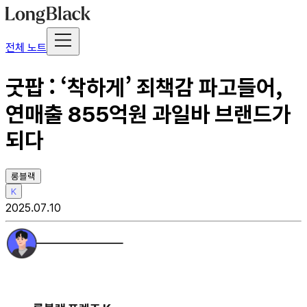
전체 노트
굿팝 : ‘착하게’ 죄책감 파고들어,
연매출 855억원 과일바 브랜드가
되다
롱블랙
K
2025.07.10