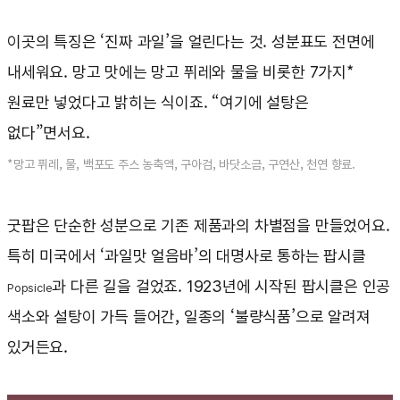
이곳의 특징은 ‘진짜 과일’을 얼린다는 것. 성분표도 전면에
내세워요. 망고 맛에는 망고 퓌레와 물을 비롯한 7가지*
원료만 넣었다고 밝히는 식이죠. “여기에 설탕은
없다”면서요.
*망고 퓌레, 물, 백포도 주스 농축액, 구아검, 바닷소금, 구연산, 천연 향료.
굿팝은 단순한 성분으로 기존 제품과의 차별점을 만들었어요.
특히 미국에서 ‘과일맛 얼음바’의 대명사로 통하는 팝시클
과 다른 길을 걸었죠. 1923년에 시작된 팝시클은 인공
Popsicle
색소와 설탕이 가득 들어간, 일종의 ‘불량식품’으로 알려져
있거든요.