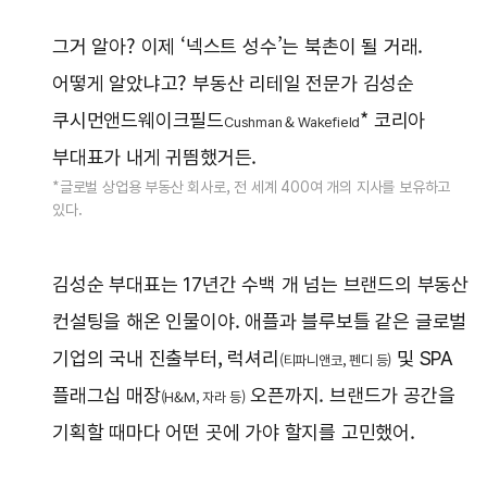
그거 알아? 이제 ‘넥스트 성수’는 북촌이 될 거래.
어떻게 알았냐고? 부동산 리테일 전문가 김성순
쿠시먼앤드웨이크필드
* 코리아
Cushman & Wakefield
부대표가 내게 귀띔했거든.
*글로벌 상업용 부동산 회사로, 전 세계 400여 개의 지사를 보유하고
있다.
김성순 부대표는 17년간 수백 개 넘는 브랜드의 부동산
컨설팅을 해온 인물이야. 애플과 블루보틀 같은 글로벌
기업의 국내 진출부터, 럭셔리
및 SPA
(티파니앤코, 펜디 등)
플래그십 매장
오픈까지. 브랜드가 공간을
(H&M, 자라 등)
기획할 때마다 어떤 곳에 가야 할지를 고민했어.