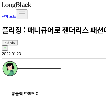
전체 노트
플리징 : 매니큐어로 젠더리스 패션
조엘 킴벡
C
2022.01.20
롱블랙 프렌즈 C