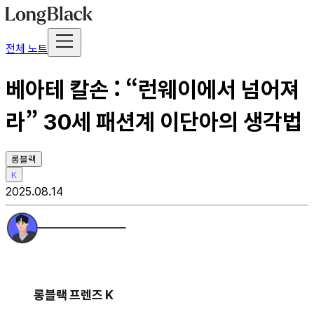
전체 노트
베아테 칼손 : “런웨이에서 넘어져
라” 30세 패션계 이단아의 생각법
롱블랙
K
2025.08.14
롱블랙 프렌즈 K