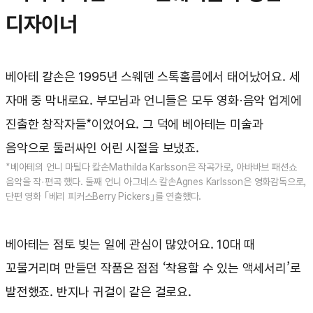
디자이너
베아테 칼손은 1995년 스웨덴 스톡홀름에서 태어났어요. 세
자매 중 막내로요. 부모님과 언니들은 모두 영화·음악 업계에
진출한 창작자들*이었어요. 그 덕에 베아테는 미술과
음악으로 둘러싸인 어린 시절을 보냈죠.
*베아테의 언니 마틸다 칼손Mathilda Karlsson은 작곡가로, 아바바브 패션쇼
음악을 작·편곡 했다. 둘째 언니 아그네스 칼손Agnes Karlsson은 영화감독으로,
단편 영화 ｢베리 피커스Berry Pickers｣를 연출했다.
베아테는 점토 빚는 일에 관심이 많았어요. 10대 때
꼬물거리며 만들던 작품은 점점 ‘착용할 수 있는 액세서리’로
발전했죠. 반지나 귀걸이 같은 걸로요.