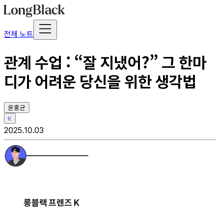
전체 노트
관계 수업 : “잘 지냈어?” 그 한마
디가 어려운 당신을 위한 생각법
윤홍균
K
2025.10.03
롱블랙 프렌즈 K