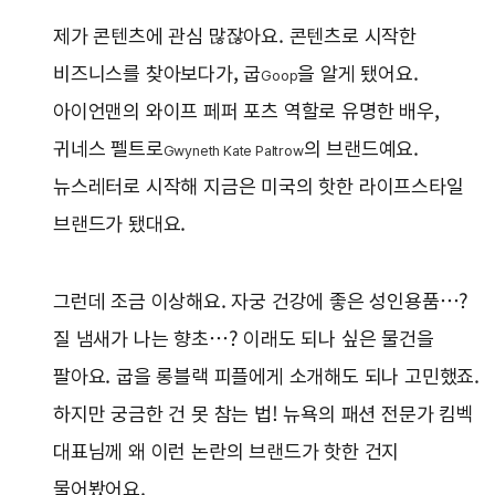
제가 콘텐츠에 관심 많잖아요. 콘텐츠로 시작한
비즈니스를 찾아보다가, 굽
을 알게 됐어요.
Goop
아이언맨의 와이프 페퍼 포츠 역할로 유명한 배우,
귀네스 펠트로
의 브랜드예요.
Gwyneth Kate Paltrow
뉴스레터로 시작해 지금은 미국의 핫한 라이프스타일
브랜드가 됐대요.
그런데 조금 이상해요. 자궁 건강에 좋은 성인용품…?
질 냄새가 나는 향초…? 이래도 되나 싶은 물건을
팔아요. 굽을 롱블랙 피플에게 소개해도 되나 고민했죠.
하지만 궁금한 건 못 참는 법! 뉴욕의 패션 전문가 킴벡
대표님께 왜 이런 논란의 브랜드가 핫한 건지
물어봤어요.