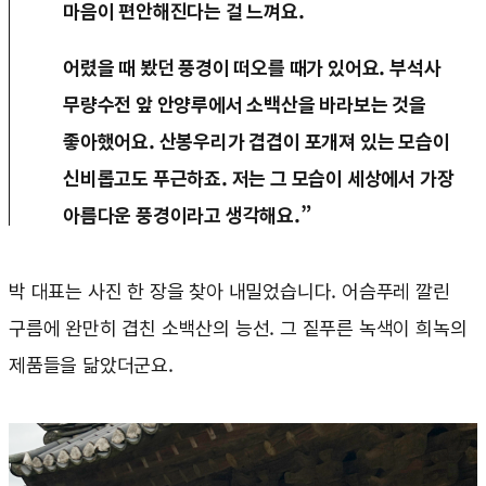
마음이 편안해진다는 걸 느껴요.
어렸을 때 봤던 풍경이 떠오를 때가 있어요. 부석사
무량수전 앞 안양루에서 소백산을 바라보는 것을
좋아했어요. 산봉우리가 겹겹이 포개져 있는 모습이
신비롭고도 푸근하죠. 저는 그 모습이 세상에서 가장
아름다운 풍경이라고 생각해요.”
박 대표는 사진 한 장을 찾아 내밀었습니다. 어슴푸레 깔린
구름에 완만히 겹친 소백산의 능선. 그 짙푸른 녹색이 희녹의
제품들을 닮았더군요.