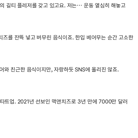
의 길티 플레저를 갖고 있고요. 저는… 운동 열심히 해놓고
치즈를 잔뜩 넣고 버무린 음식이죠. 한입 베어무는 순간 고소한
먹어와 친근한 음식이지만, 자랑하듯 SNS에 올리진 않죠.
타트업. 2021년 선보인 맥앤치즈로 3년 만에 7000만 달러