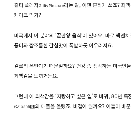
길티 플레저
라는 말, 이젠 흔하게 쓰죠? 
G
uilty Pleasure
케이크 먹기?
미국에서 이 분야의 ‘끝판왕 음식’이 있어요. 바로 맥앤치
풍미와 짭조름한 감칠맛이 폭발하듯 어우러져요.
칼로리 폭탄이기 때문일까요? 건강 좀 생각하는 미국인들
죄책감을 느끼거든요.
그런데 이 죄책감을 ‘자랑하고 싶은 일’로 바꿔, 80년 
의 매출을 올렸죠. 비결이 뭘까요? 이들이 바꾼
(약 1030억원)