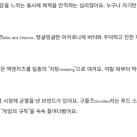
죄책감을 느끼는 동시에 쾌락을 만끽하는 심리잖아요. 누구나 자기만
즈
. 탱글탱글한 마카로니에 버터와 꾸덕하고 진한 
Mac and Cheese
은 맥앤치즈를 일종의 ‘치팅
’으로 여겨요. 어릴 때부터 
cheating
독점 시장에 균열을 낸 브랜드가 있어요. 구들즈
라는 푸드 스
Goodles
 ‘게임의 규칙’을 속속 들여다봤어요.