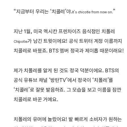
“지금부터 우리는 ‘치콜레’야.
”
It's chicotle from now on.
지난 1월, 미국 멕시칸 프렌차이즈 음식점인 치폴레
가 남긴 트윗이에요! 공식 트위터 계정 이름까지
Chipotle
치콜레로 바꿨죠. BTS 멤버 정국과 제이홉 때문이래요!
제가 치폴레를 알게 된 것도 정국 덕분이에요. BTS의
공식 유튜브 채널 ‘방탄TV’에서 정국이 ‘치폴레’를
‘치콜레’로 잘못 발음하죠. 그 모습을 보고 이름을 잠깐
치콜레로 바꾼 거예요.
치폴레의 유머에 놀랐어요! 발 빠르게 소비자가 원하는