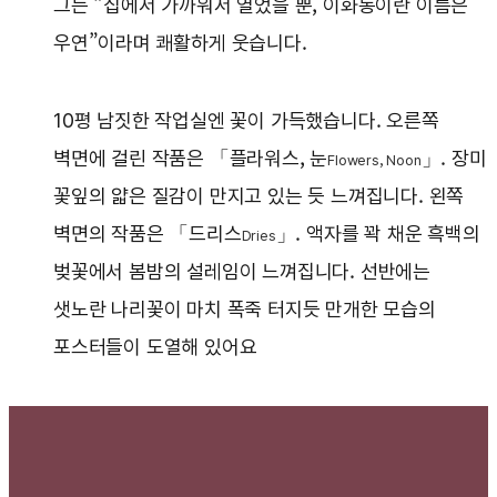
그는 “집에서 가까워서 열었을 뿐, 이화동이란 이름은
우연”이라며 쾌활하게 웃습니다.
10평 남짓한 작업실엔 꽃이 가득했습니다. 오른쪽
벽면에 걸린 작품은 「플라워스, 눈
」. 장미
Flowers, Noon
꽃잎의 얇은 질감이 만지고 있는 듯 느껴집니다. 왼쪽
벽면의 작품은 「드리스
」. 액자를 꽉 채운 흑백의
Dries
벚꽃에서 봄밤의 설레임이 느껴집니다. 선반에는
샛노란 나리꽃이 마치 폭죽 터지듯 만개한 모습의
포스터들이 도열해 있어요