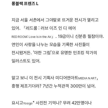
롱블랙 프렌즈 L
지금 서울 서촌에서 그야말로 뜨거운 전시가 열리고
있어. 『레드룸 : 러브 이즈 인 디 에어
』. 19금이니 신분증 필참이야.
RED ROOM: Love Is in the Air
연인이 사랑을 나누는 모습을 기록한 사진들이
전시됐거든. ‘야한 그림’으로 유명한 민조킹 작가의
일러스트도 있어.
알고 보니 이 전시 기획사 미디어앤아트
,
MEDIA N ART
흥행 제조기더라? 7년간 누적관객 300만이 넘어.
요시고
* 사진전 기억나? 무려 42만명이나
Yosigo