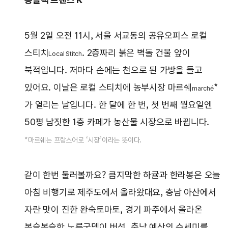
5월 2일 오전 11시, 서울 서교동의 공유오피스 로컬
스티치
. 2층짜리 붉은 벽돌 건물 앞이
Local Stitch
북적입니다. 저마다 손에는 천으로 된 가방을 들고
있어요. 이날은 로컬 스티치에 농부시장 마르쉐
*
marché
가 열리는 날입니다. 한 달에 한 번, 첫 번째 월요일엔
50평 남짓한 1층 카페가 농산물 시장으로 바뀝니다.
*마르쉐는 프랑스어로 ‘시장’이라는 뜻이다.
같이 한번 둘러볼까요? 큼지막한 하귤과 한라봉은 오늘
아침 비행기로 제주도에서 올라왔대요, 충남 아산에서
자란 맛이 진한 완숙토마토, 경기 파주에서 올라온
복슬복슬한 노루궁뎅이 버섯, 충남 예산의 수세미를