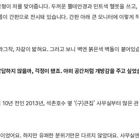
모형이 저를 맞아줍니다. 두꺼운 뿔테안경과 민트색 헬멧을 쓰고, 
이 간판으로 전시돼 있습니다. 간판 아래 큰 모니터에 이렇게 적
와그작, 자갈이 밟혀요. 그러고 보니 벽엔 붉은색 벽돌이 붙어있
답답하지 않을까, 걱정이 됐죠. 야외 공간처럼 개방감을 주고 싶었
10년 전인 2013년, 석촌호수 옆 ‘(구)큰집’ 사무실부터 많은 
물이었어요. 하지만 유쾌한 분위기만은 다르지 않았대요. 사무실엔