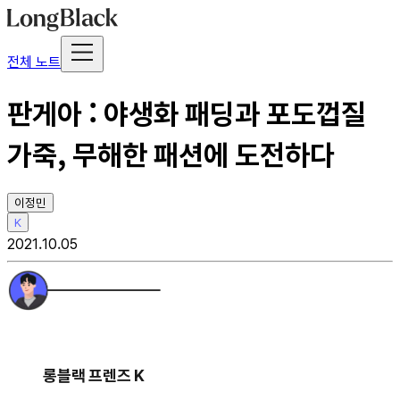
전체 노트
판게아 : 야생화 패딩과 포도껍질
가죽, 무해한 패션에 도전하다
이정민
K
2021.10.05
롱블랙 프렌즈 K