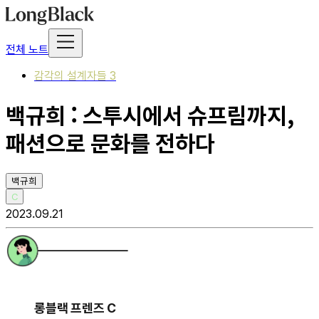
전체 노트
감각의 설계자들 3
백규희 : 스투시에서 슈프림까지,
패션으로 문화를 전하다
백규희
C
2023.09.21
롱블랙 프렌즈 C