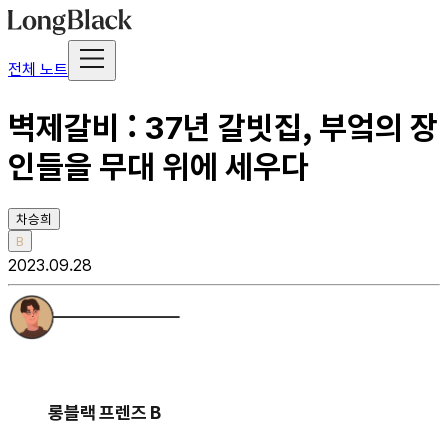
전체 노트
벽제갈비 : 37년 갈빗집, 부엌의 장
인들을 무대 위에 세우다
차승희
B
2023.09.28
롱블랙 프렌즈 B