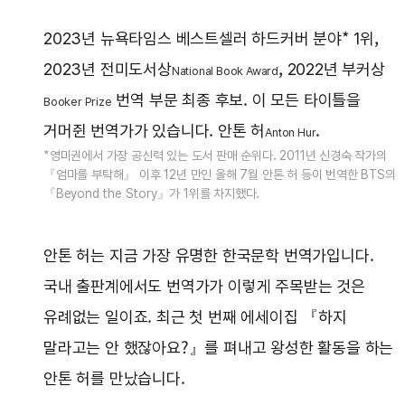
2023년 뉴욕타임스 베스트셀러 하드커버 분야* 1위,
2023년 전미도서상
, 2022년 부커상
National Book Award
번역 부문 최종 후보. 이 모든 타이틀을
Booker Prize
거머쥔 번역가가 있습니다. 안톤 허
.
Anton Hur
*영미권에서 가장 공신력 있는 도서 판매 순위다. 2011년 신경숙 작가의
『엄마를 부탁해』 이후 12년 만인 올해 7월 안톤 허 등이 번역한 BTS의
『Beyond the Story』가 1위를 차지했다.
안톤 허는 지금 가장 유명한 한국문학 번역가입니다.
국내 출판계에서도 번역가가 이렇게 주목받는 것은
유례없는 일이죠. 최근 첫 번째 에세이집 『하지
말라고는 안 했잖아요?』를 펴내고 왕성한 활동을 하는
안톤 허를 만났습니다.