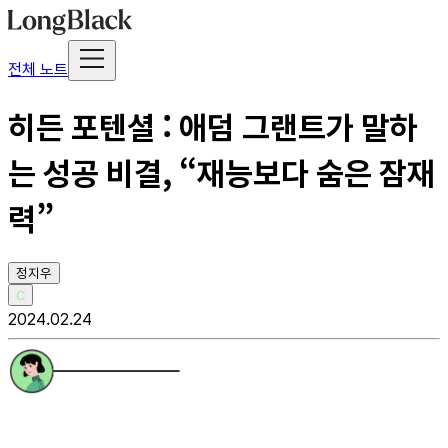
전체 노트
히든 포텐셜 : 애덤 그랜트가 말하
는 성공 비결, “재능보다 숨은 잠재
력”
정지우
C
2024.02.24