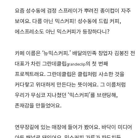
요즘 성수동에 검정 스프레이가 뿌려진 종이컵이 자주
보여요. 다름 아닌 믹스커피! 성수동에 드립 커피,
에스프레소도 아닌 믹스커피가 등장하다니?
카페 이름은 ‘뉴믹스커피.’ 배달의민족 창업자 김봉진 전
대표가 차린 그란데클립
의 첫 번째
grandeclip
프로젝트래요. 그란데클립은 클립처럼 사소한 것을
커다랗고 위대하게 만든다는 뜻이에요. 그 이름처럼
우리가 무심코 지나쳤던 ‘믹스커피’를 브랜딩해,
존재감을 만들었어요.
연무장길에 있는 매장에 들어가 봤어요. 바닥이 미디어
아트 패널로 돼있어요. 믹스커피 가루가 파도치듯