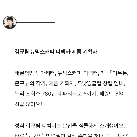
김규림 뉴믹스커피 디렉터·제품 기획자
배달의민족 마케터, 뉴믹스커피 디렉터, 책 『아무튼,
문구』의 작가, 제품 기획자, 두낫띵클럽 창립 멤버,
누적 조회수 780만의 파워블로거까지. 해왔던 일이
정말 많아요!
정작 김규림 디렉터는 본인을 심플하게 소개했어요.
바로 ‘문구인’. 만년필과 갈색 수첩을 꺼내 드는 손목엔,