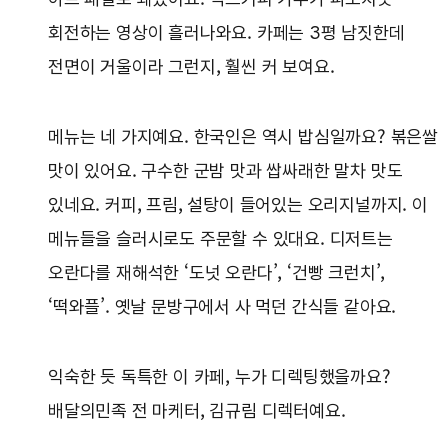
회전하는 영상이 흘러나와요. 카페는 3평 남짓한데
전면이 거울이라 그런지, 훨씬 커 보여요.
메뉴는 네 가지예요. 한국인은 역시 밥심일까요? 볶은쌀
맛이 있어요. 구수한 군밤 맛과 쌉싸래한 말차 맛도
있네요. 커피, 프림, 설탕이 들어있는 오리지널까지. 이
메뉴들을 슬러시로도 주문할 수 있대요. 디저트는
오란다를 재해석한 ‘도넛 오란다’, ‘건빵 크런치’,
‘떡와플’. 옛날 문방구에서 사 먹던 간식들 같아요.
익숙한 듯 독특한 이 카페, 누가 디렉팅했을까요?
배달의민족 전 마케터, 김규림 디렉터예요.