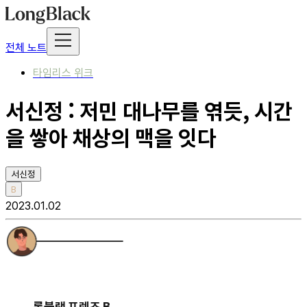
전체 노트
타임리스 위크
서신정 : 저민 대나무를 엮듯, 시간
을 쌓아 채상의 맥을 잇다
서신정
B
2023.01.02
롱블랙 프렌즈 B