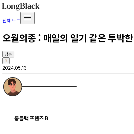
전체 노트
오월의종 : 매일의 일기 같은 투박한
정웅
B
2024.05.13
롱블랙 프렌즈 B