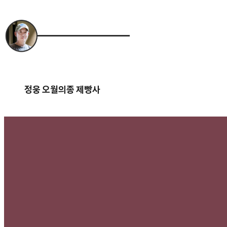
정웅 오월의종 제빵사