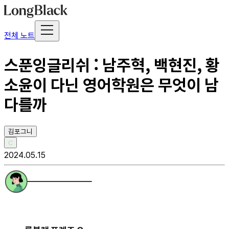
전체 노트
스푼잉글리쉬 : 남주혁, 백현진, 황
소윤이 다닌 영어학원은 무엇이 남
다를까
김포그니
C
2024.05.15