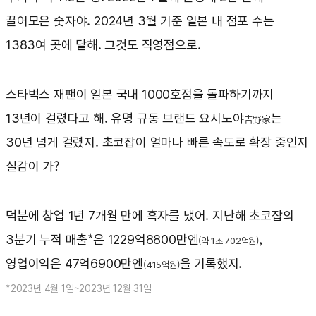
끌어모은 숫자야. 2024년 3월 기준 일본 내 점포 수는
1383여 곳에 달해. 그것도 직영점으로.
스타벅스 재팬이 일본 국내 1000호점을 돌파하기까지
13년이 걸렸다고 해. 유명 규동 브랜드 요시노야
는
𠮷野家
30년 넘게 걸렸지. 초코잡이 얼마나 빠른 속도로 확장 중인지
실감이 가?
덕분에 창업 1년 7개월 만에 흑자를 냈어. 지난해 초코잡의
3분기 누적 매출*은 1229억8800만엔
,
(약 1조 702억원)
영업이익은 47억6900만엔
을 기록했지.
(415억원)
*2023년 4월 1일~2023년 12월 31일