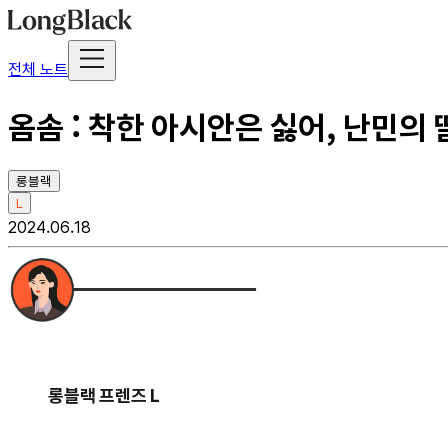
전체 노트
옴솜 : 착한 아시안은 싫어, 난민의
롱블랙
L
2024.06.18
롱블랙 프렌즈 L