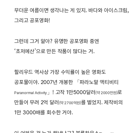
무더운 여름이면 생각나는 게 있지. 바다와 아이스크림,
그리고 공포영화!
그런데 그거 알아? 유명한 공포영화 중엔
‘초저예산’으로 만든 작품이 많다는 거.
할리우드 역사상 가장 수익률이 높은 영화도
공포물이야. 2007년 개봉한 「파라노말 액티비티
」! 고작 1만5000달러
로
Paranormal Activity
(약 2000만원)
만들어 무려 2억 달러
를 벌었지. 제작비의
(약 2700억원)
1만 3000배를 회수한 거야.