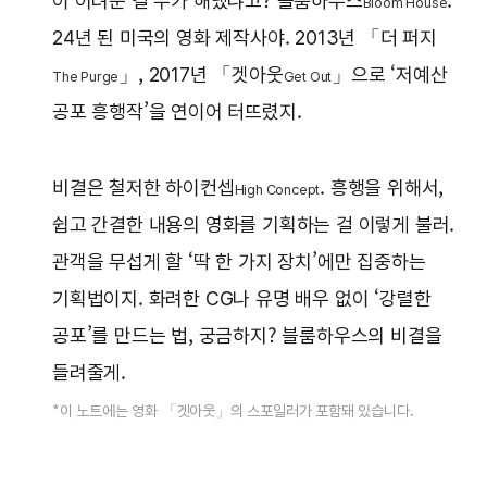
이 어려운 걸 누가 해냈냐고? 블룸하우스
.
Bloom House
24년 된 미국의 영화 제작사야. 2013년 「더 퍼지
」, 2017년 「겟아웃
」으로 ‘저예산
The Purge
Get Out
공포 흥행작’을 연이어 터뜨렸지.
비결은 철저한 하이컨셉
. 흥행을 위해서,
High Concept
쉽고 간결한 내용의 영화를 기획하는 걸 이렇게 불러.
관객을 무섭게 할 ‘딱 한 가지 장치’에만 집중하는
기획법이지. 화려한 CG나 유명 배우 없이 ‘강렬한
공포’를 만드는 법, 궁금하지? 블룸하우스의 비결을
들려줄게.
*이 노트에는 영화 「겟아웃」의 스포일러가 포함돼 있습니다.