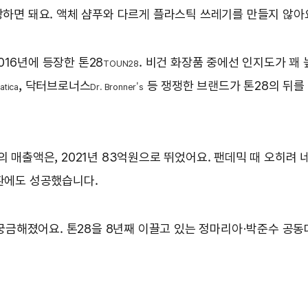
상상하면 돼요. 액체 샴푸와 다르게 플라스틱 쓰레기를 만들지 않아
016년에 등장한 톤28
. 비건 화장품 중에선 인지도가 꽤 
TOUN28
, 닥터브로너스
등 쟁쟁한 브랜드가 톤28의 뒤를
atica
Dr. Bronner's
 매출액은, 2021년 83억원으로 뛰었어요. 팬데믹 때 오히려 네
전환에도 성공했습니다.
금해졌어요. 톤28을 8년째 이끌고 있는 정마리아·박준수 공