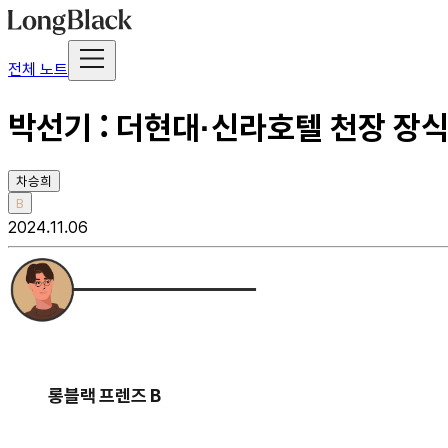
전체 노트
박선기 : 더현대·신라호텔 천장 장식
차승희
B
2024.11.06
롱블랙 프렌즈 B