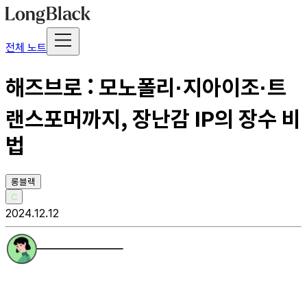
전체 노트
해즈브로 : 모노폴리·지아이조·트
랜스포머까지, 장난감 IP의 장수 비
법
롱블랙
C
2024.12.12