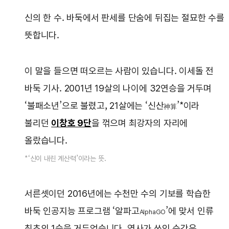
신의 한 수. 바둑에서 판세를 단숨에 뒤집는 절묘한 수를
뜻합니다.
이 말을 들으면 떠오르는 사람이 있습니다. 이세돌 전
바둑 기사. 2001년 19살의 나이에 32연승을 거두며
‘불패소년’으로 불렸고, 21살에는 ‘신산
’*이라
神算
불리던
이창호 9단
을 꺾으며 최강자의 자리에
올랐습니다.
*‘신이 내린 계산력’이라는 뜻.
서른셋이던 2016년에는 수천만 수의 기보를 학습한
바둑 인공지능 프로그램 ‘알파고
’에 맞서 인류
AlphaGO
최초의 1승을 거두었습니다. 역사가 쓰인 순간은