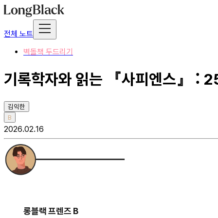
전체 노트
벽돌책 두드리기
기록학자와 읽는 『사피엔스』 : 2
김익한
B
2026.02.16
롱블랙 프렌즈 B