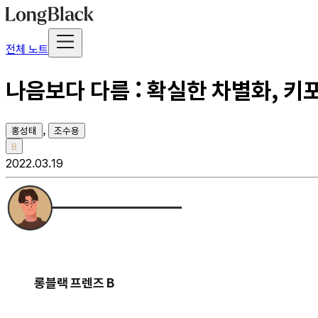
전체 노트
나음보다 다름 : 확실한 차별화, 키
,
홍성태
조수용
B
2022.03.19
롱블랙 프렌즈 B