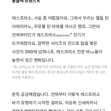
롱블랙 프렌즈 K
에스프레소, 사실 좀 어렵잖아요. 그래서 우리는 물을 탄
아메리카노, 우유를 탄 라떼를 마시곤 했죠. 그런데
언제부터인가 에스프레소
* 인기가
espresso
뜨거워졌어요. 깜찍한 사이즈의 잔으로 탑을 쌓은
사진이 SNS에 넘쳐나죠. 에스프레소 전문 바
들이
bar
늘면서 생긴 변화입니다.
*에스프레소는 한 잔에 적은 양(30mL)을 추출한 커피. 높은 압력을 가해
뜨거운 물을 빠르게(20초~30초) 통과시켜 커피 오일과 커피의 향 구성
성분을 추출한다.
문득 궁금해졌습니다. 언제부터 이렇게 에스프레소
바가 유행하기 시작한 걸까요. 차승희 신세계까사