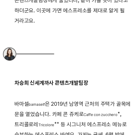
콘텐츠개발팀장에게 물었더니, 같이 가볼 곳이 있다고
하더군요. 이곳에 가면 에스프레소를 제대로 알게 될
거라고요.
차승희 신세계까사 콘텐츠개발팀장
바마셀
은 2019년 남영역 근처의 주택가 골목에
bamaself
문을 열었습니다. 카페 콘 쥬케로
*,
Caffe con zucchero
트리콜로레
** 등 시그니처 에스프레소 메뉴로
Tricolore
승부하는 에스프레소 바예요. 가게는 글쎄, 6평 밖에