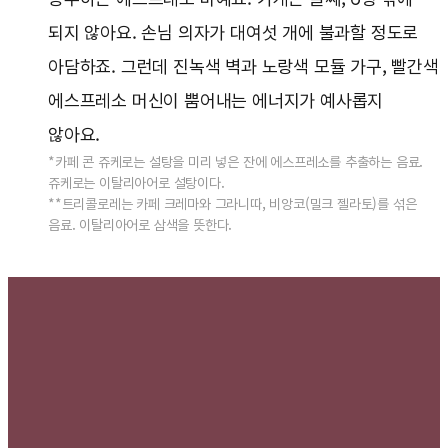
되지 않아요. 손님 의자가 대여섯 개에 불과할 정도로
아담하죠. 그런데 진녹색 벽과 노랑색 모듈 가구, 빨간색
에스프레소 머신이 뿜어내는 에너지가 예사롭지
않아요.
*카페 콘 쥬케로는 설탕을 미리 넣은 잔에 에스프레소를 추출하는 음료.
쥬케로는 이탈리아어로 설탕이다.
**트리콜로레는 카페 크레마와 그라니따, 비앙코(밀크 젤라토)를 섞은
음료. 이탈리아어로 삼색을 뜻한다.