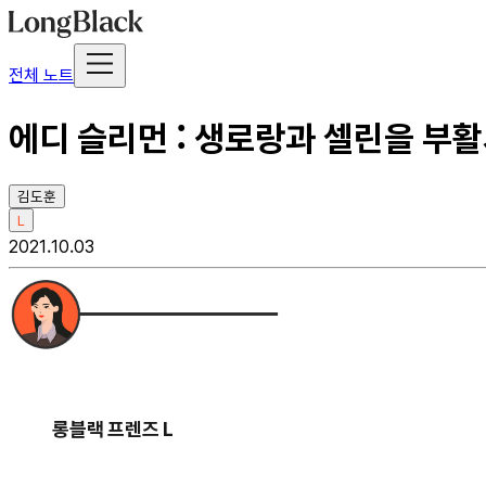
전체 노트
에디 슬리먼 : 생로랑과 셀린을 부
김도훈
L
2021.10.03
롱블랙 프렌즈 L