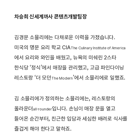
차승희 신세계까사 콘텐츠개발팀장
김경문 소믈리에는 다채로운 이력을 가졌습니다.
미국의 명문 요리 학교 CIA
The Culinary Institute of America
에서 요리와 와인을 배웠고, 뉴욕의 미쉐린 2스타
한식당 ‘정식’에서 매장을 관리했고, 고급 파인다이닝
레스토랑 ‘더 모던
’에서 소믈리에로 일했죠.
The Modern
김 소믈리에가 정의하는 소믈리에는, 레스토랑의
올라운더
입니다. 손님이 매장 문을 열고
all-rounder
들어온 순간부터, 친근한 입담과 세심한 배려로 식사를
즐겁게 해야 한다고 말하죠.