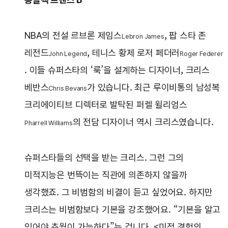
NBA의 전설 르브론 제임스
, 팝 스타 존
Lebron James
레전드
, 테니스 황제 로저 페더러
John Legend
Roger Federer
. 이들 슈퍼스타의 ‘룩’을 설계하는 디자이너, 크리스
베반스
가 있습니다. 최근 루이비통의 남성복
Chris Bevans
크리에이티브 디렉터로 발탁된 퍼렐 윌리엄스
의 전담 디자이너 역시 크리스였습니다.
Pharrell Williams
슈퍼스타들의 선택을 받는 크리스. 그런 그의
미적지능은 번뜩이는 직관에 의존하지 않을까
생각했죠. 그 비범함의 비결이 듣고 싶었어요. 하지만
크리스는 비범함보다 기본을 강조했어요. “기본을 알고
있어야 추월이 가능하다”는 겁니다. <미적 경험의