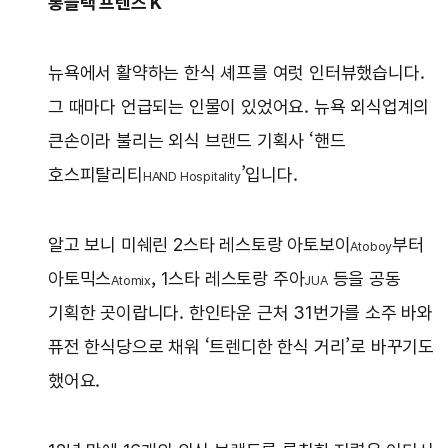
롱블랙 프렌즈 K
뉴욕에서 활약하는 한식 셰프를 여럿 인터뷰했습니다.
그 때마다 언급되는 인물이 있었어요. 뉴욕 외식업계의
큰손이라 불리는 외식 브랜드 기획사 ‘핸드
호스피탈리티
’입니다.
HAND Hospitality
알고 보니 미쉐린 2스타 레스토랑 아토보이
부터
Atoboy
아토믹스
, 1스타 레스토랑 주아
등을 공동
Atomix
JUA
기획한 곳이랍니다. 한인타운 근처 31번가를 소주 바와
퓨전 한식당으로 채워 ‘트렌디한 한식 거리’로 바꾸기도
했어요.