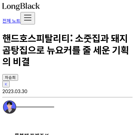
전체 노트
핸드호스피탈리티: 소줏집과 돼지
곰탕집으로 뉴요커를 줄 세운 기획
의 비결
차승희
K
2023.03.30