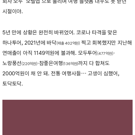
회사 모두 ‘모텔앱’으로 불리며 여행 플랫폼 대우도 못 받던
시절이야.
5년 만에 상황은 완전히 바뀌었어. 코로나 타격을 맞은
하나투어, 2021년에 바닥
찍고 회복했지만 지난해
(매출 402억원)
연매출이 아직 1149억원에 불과해. 모두투어
·
(477억원)
노랑풍선
·참좋은여행
까지 다 합쳐도
(220억원)
(136억원)
2000억원이 채 안 돼. 전통 여행사들… 고생이 심했어,
토닥토닥.