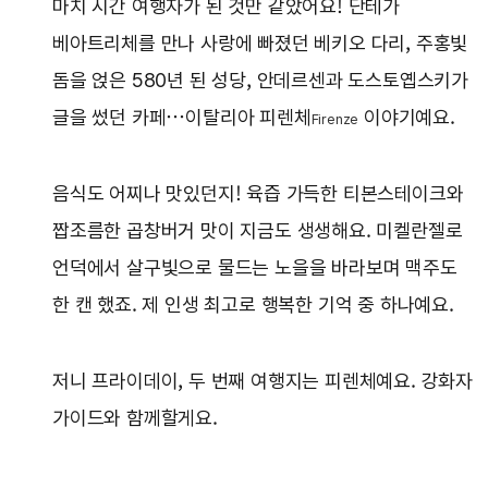
마치 시간 여행자가 된 것만 같았어요! 단테가
베아트리체를 만나 사랑에 빠졌던 베키오 다리, 주홍빛
돔을 얹은 580년 된 성당, 안데르센과 도스토옙스키가
글을 썼던 카페…이탈리아 피렌체
이야기예요.
Firenze
음식도 어찌나 맛있던지! 육즙 가득한 티본스테이크와
짭조름한 곱창버거 맛이 지금도 생생해요. 미켈란젤로
언덕에서 살구빛으로 물드는 노을을 바라보며 맥주도
한 캔 했죠. 제 인생 최고로 행복한 기억 중 하나예요.
저니 프라이데이, 두 번째 여행지는 피렌체예요. 강화자
가이드와 함께할게요.