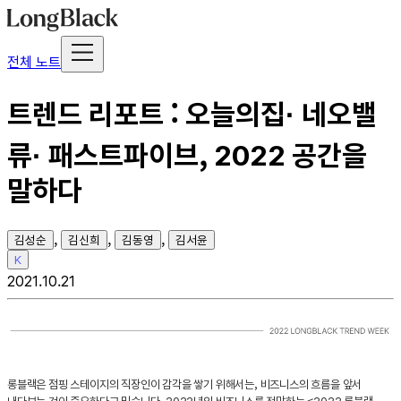
전체 노트
트렌드 리포트 : 오늘의집· 네오밸
류· 패스트파이브, 2022 공간을
말하다
,
,
,
김성순
김신희
김동영
김서윤
K
2021.10.21
롱블랙은 점핑 스테이지의 직장인이 감각을 쌓기 위해서는, 비즈니스의 흐름을 앞서