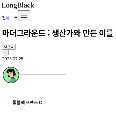
전체 노트
마더그라운드 : 생산가와 만든 이를
이근백
C
2023.07.25
롱블랙 프렌즈 C