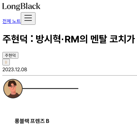
전체 노트
주현덕 : 방시혁·RM의 멘탈 코치가
주현덕
B
2023.12.08
롱블랙 프렌즈 B